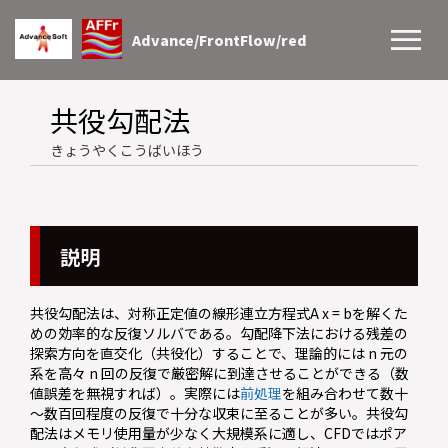
Advance/FrontFlow/red
共役勾配法
きょうやくこうばいほう
説明
共役勾配法は、対称正定値の線形連立方程式A x = bを解くた
めの効率的な反復ソルバである。勾配降下法における残差の
探索方向を直交化（共役化）することで、理論的には n 元の
系を高々 n 回の反復で厳密解に到達させることができる（数
値誤差を無視すれば）。実際には
前処理
を組み合わせて数十
～数百回程度の反復で十分な収束に至ることが多い。共役勾
配法はメモリ使用量が少なく大規模系に適し、CFDではポア