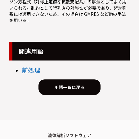
ソン方程式（対称正定値な拡散支配系）の解法としてよく用
いられる。制約として行列 A の対称性が必要であり、非対称
系には適用できないため、その場合は GMRES など他の手法
を用いる。
関連用語
前処理
用語一覧に戻る
流体解析ソフトウェア