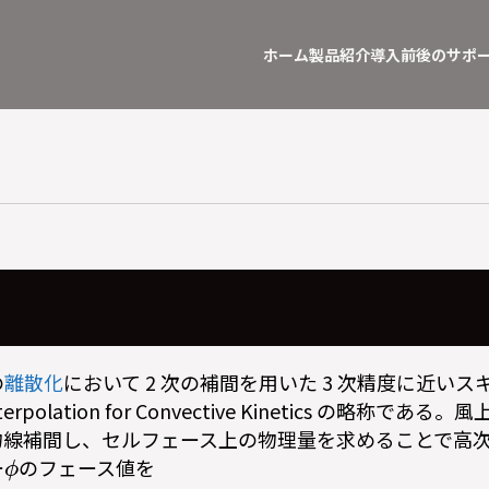
ホーム
製品紹介
導入前後のサポ
の
離散化
において 2 次の補間を用いた 3 次精度に近い
Interpolation for Convective Kinetics の略称であ
放物線補間し、セルフェース上の物理量を求めることで高
ϕ
ー
のフェース値を