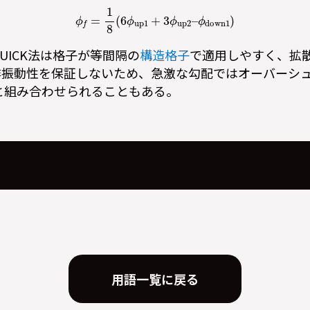
ϕ
f
=
1
8
(
6
ϕ
up1
+
3
ϕ
up2
–
ϕ
down1
)
UICK法は格子が等間隔の
構造格子
で適用しやすく、拡
非振動性を保証しないため、急激な勾配ではオーバーシ
ーと組み合わせられることもある。
用語一覧に戻る