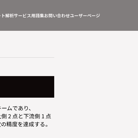
ート
解析サービス
用語集
お問い合わせ
ユーザーページ
スキームであり、
る。風上側 2 点と下流側 1 点
次の精度を達成する。