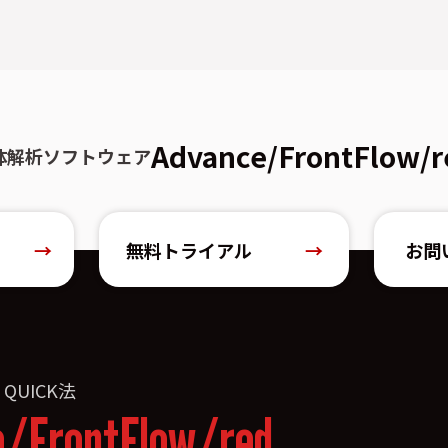
Advance/FrontFlow/r
体解析ソフトウェア
→
無料トライアル
→
お問
»
QUICK法
e/FrontFlow/red