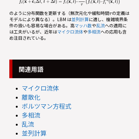
τ
のように分布関数を更新する（無次元化や緩和時間
の定義は
モデルにより異なる）。LBM は
並列計算
に適し、複雑境界条
件の扱いも容易な場合がある。高
マッハ数
や
乱流
への適用に
は工夫がいるが、近年は
マイクロ流体
や
多相流
への応用も含
め注目されている。
関連用語
マイクロ流体
離散化
ボルツマン方程式
多相流
乱流
並列計算