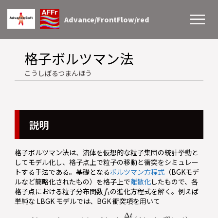
Advance/FrontFlow/red
格子ボルツマン法
こうしぼるつまんほう
説明
格子ボルツマン法は、流体を仮想的な粒子集団の統計挙動と
してモデル化し、格子点上で粒子の移動と衝突をシミュレー
トする手法である。基礎となる
ボルツマン方程式
（BGKモデ
ルなど簡略化されたもの）を格子上で
離散化
したもので、各
f
格子点における粒子分布関数
の進化方程式を解く。例えば
単純な LBGK モデルでは、BGK 衝突項を用いて
f
(
x
+
c
i
Δ
t
,
t
+
Δ
t
)
=
f
(
x
,
t
)
–
Δ
t
τ
(
f
(
x
,
t
)
–
f
eq
(
x
,
t
)
)