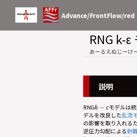
Advance/FrontFlow/red
RNG k-
あーるえぬじーけ
説明
k
−
ε
RNG
モデルは統計
デルを改良した
乱流
の影響を取り入れる
逆圧力勾配による
剥
k
−
ε