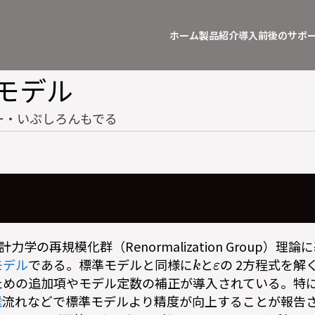
ホーム
製品紹介
導入前後のサポ
ε モデル
ー・いぷしろんもでる
力学の再規模化群（Renormalization Group）理
k
ε
モデル
である。標準モデルと同様に
と
の 2方程式を解
ための追加項やモデル定数の補正が導入されている。特
離
流れなどで標準モデルより精度が向上することが報告さ