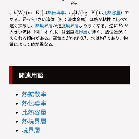
k
[
W
/
(
m
⋅
K
)
]
c
p
[
J
/
(
kg
⋅
K
)
]
、
は
熱伝導率
、
は
比熱容量
）で
P
r
ある。
が小さい流体（例：液体金属）は熱が粘性に比べて
P
r
速く拡散し、
熱境界層
が速度
境界層
より厚くなる。逆に
が
大きい流体（例：オイル）は温度
境界層
が薄く、熱伝達が抑
P
r
えられる傾向がある。空気の
は約0.7、水は約7であり、物
質によって値が異なる。
関連用語
熱拡散率
熱伝導率
比熱容量
熱境界層
境界層