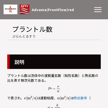
Advance/FrontFlow/red
プラントル数
ぷらんとるすう
説明
プラントル数は流体中の運動量拡散（粘性拡散）と熱拡散の
比を表す無次元数である。
P
r
=
ν
α
ν
[
m
2
/
s
]
α
[
m
2
/
s
]
で表され、
は運動粘度、
は
熱拡散率
（
α
=
k
ρ
c
p