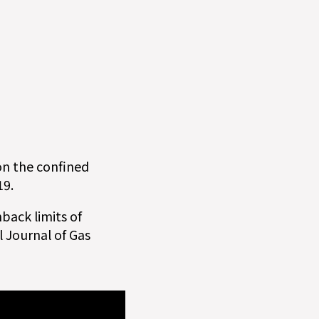
 on the confined
19.
hback limits of
 Journal of Gas