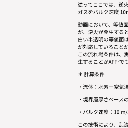
従ってここでは、逆火が
ガスをバルク速度 1
動画において、等値面
が、逆火が発生する
白い半透明の等値面は
が対応していること
この流れ場条件は、
生することがAFFr
＊ 計算条件
・流体：水素ー空気混合
・境界層厚さベースのRe
・バルク速度：10 m/
この技術により、乱