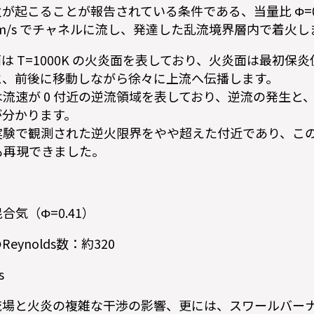
起こることが報告されている条件である、当量比 Φ=0.41 
0m/s でチャネルに流し、発達した乱流境界層内で着火
は T=1000K の火炎面を表しており、火炎面は最初保
と、前後に移動しながら徐々に上流へ伝播します。
流速が 0 付近の逆流領域を表しており、逆流の発生と
が分かります。
実験で観測された逆火限界をやや超えた付近であり、こ
でも再現できました。
気（Φ=0.41）
ynolds数：約320
s
流場と火炎の複雑な干渉の影響、更には、スワールバー