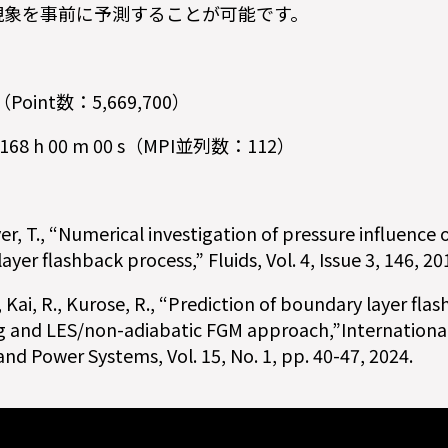
現象を事前に予測することが可能です。
0（Point数：5,669,700）
 h 00 m 00 s（MPI並列数：112）
er, T., “Numerical investigation of pressure influence
yer flashback process,” Fluids, Vol. 4, Issue 3, 146, 20
., Kai, R., Kurose, R., “Prediction of boundary layer flas
g and LES/non-adiabatic FGM approach,”International
nd Power Systems, Vol. 15, No. 1, pp. 40-47, 2024.