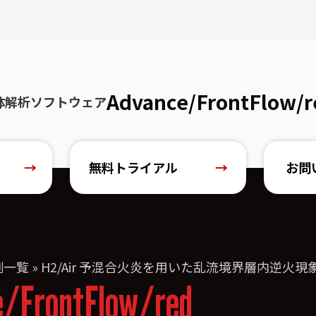
Advance/FrontFlow/r
体解析ソフトウェア
→
無料トライアル
→
お問
例一覧
»
H2/Air 予混合火炎を用いた乱流境界層内逆火
e/FrontFlow/red