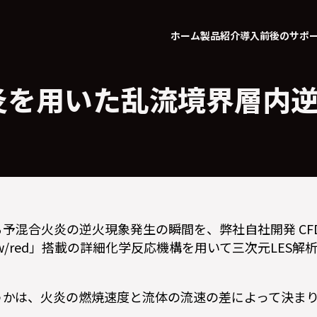
ホーム
製品紹介
導入前後のサポ
合火炎を用いた乱流境界層
予混合火炎の逆火現象発生の瞬間を、弊社自社開発 CFD
ntFlow/red」搭載の詳細化学反応機構を用いて三次元LE
うかは、火炎の燃焼速度と流体の流速の差によって決ま