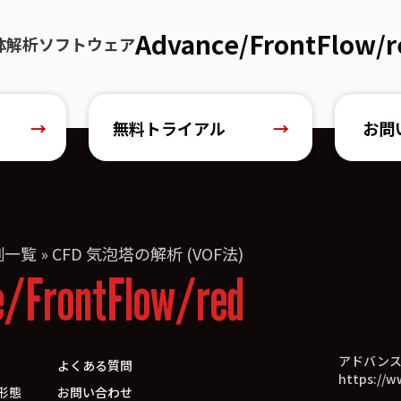
Advance/FrontFlow/r
体解析ソフトウェア
→
無料トライアル
→
お問
例一覧
»
CFD 気泡塔の解析 (VOF法)
e/FrontFlow/red
アドバン
よくある質問
https://w
形態
お問い合わせ