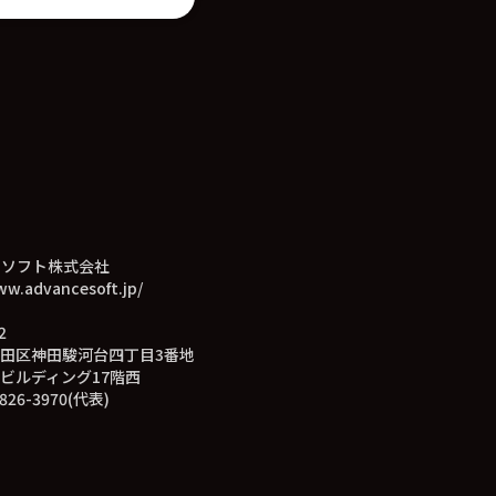
スソフト株式会社
ww.advancesoft.jp/
2
田区神田駿河台四丁目3番地
ビルディング17階西
826-3970(代表)