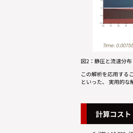
図2：静圧と流速分布
この解析を応用する
といった、 実用的な
計算コスト