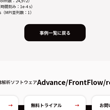
Point数：24,972）
（時間刻み：1e-4 s）
 s（MPI並列数：1）
事例一覧に戻る
Advance/FrontFlow/r
体解析ソフトウェア
→
無料トライアル
→
お問