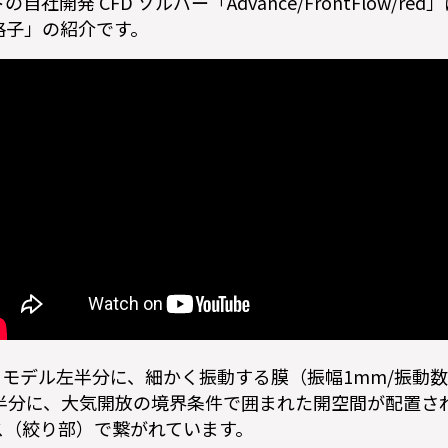
社開発 CFD ソルバー「Advance/FrontFlow/r
「移動格子」の紹介です。
モデル左半分に、細かく振動する膜（振幅1mm/振動数4
半分に、大気開放の境界条件で囲まれた開空間が配置され
ス（絞り部）で繋がれています。