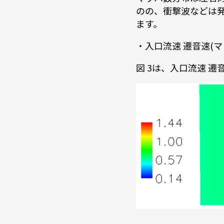
のの、衝撃波などは
ます。
・入口流速 遷音速(マッ
図 3は、入口流速 