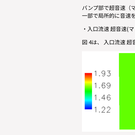
バンプ部で超音速（マ
一部で局所的に音速
・入口流速 超音速(マッ
図 4は、 入口流速