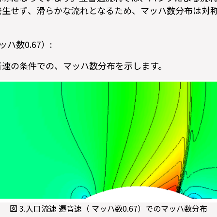
発生せず、滑らかな流れとなるため、マッハ数分布は対
ハ数0.67）:
遷音速の条件での、マッハ数分布を示します。
図 3.入口流速 遷音速（ マッハ数0.67）でのマッハ数分布