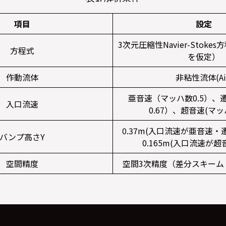
項目
設定
3次元圧縮性Navier-Stok
方程式
を仮定）
作動流体
非粘性流体(Ai
亜音速（マッハ数0.5）、
入口流速
0.67）、超音速(マッハ
0.37m(入口流速が亜音速
バンプ高さY
0.165m(入口流速が
空間精度
空間3次精度（差分スキーム