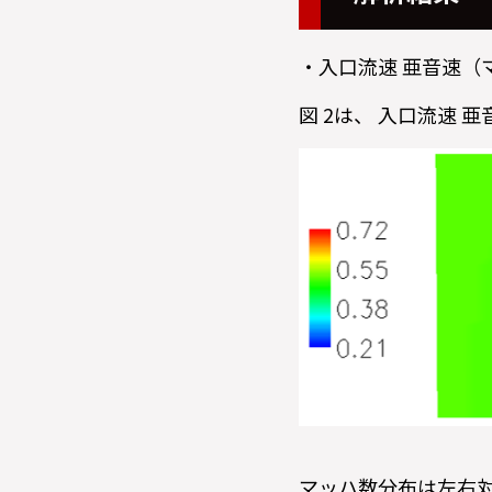
・入口流速 亜音速（マ
図 2は、 入口流速
マッハ数分布は左右