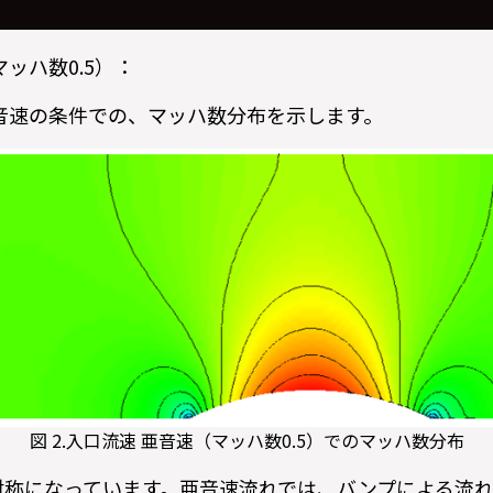
ッハ数0.5）：
 亜音速の条件での、マッハ数分布を示します。
図 2.入口流速 亜音速（マッハ数0.5）でのマッハ数分布
対称になっています。亜音速流れでは、バンプによる流