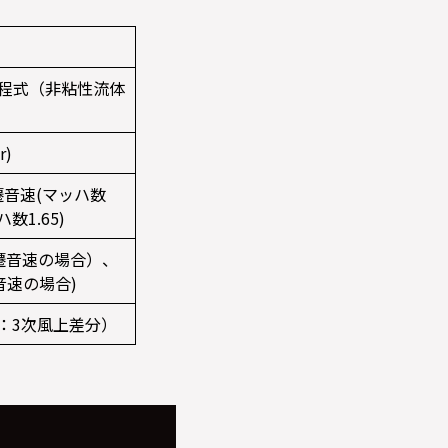
es方程式（非粘性流体
r)
遷音速(マッハ数
数1.65)
・遷音速の場合）、
超音速の場合)
：3次風上差分）