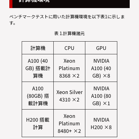
ベンチマークテストに用いた計算機環境を以下表1に示しま
す。
表 1.計算機諸元
計算機
CPU
GPU
A100 (40
Xeon
NVIDIA
GB) 搭載計
Platinum
A100 (40
算機
8368 ×2
GB) ×8
A100
NVIDIA
Xeon Silver
(80GB) 搭
A100 (80
4310 ×2
載計算機
GB) ×1
Xeon
H200 搭載
NVIDIA
Platinum
計算
H200 ×8
8480+ ×2