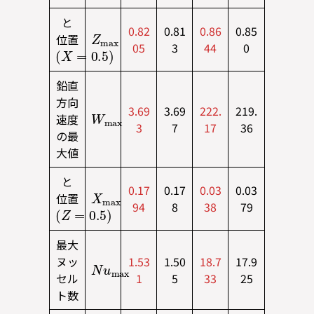
と
Z
a
m
x
0.82
0.81
0.86
0.85
位置
(
X
=
0.5
)
05
3
44
0
鉛直
方向
W
a
m
x
3.69
3.69
222.
219.
速度
3
7
17
36
の最
大値
と
X
m
x
a
0.17
0.17
0.03
0.03
位置
(
Z
=
0.5
)
94
8
38
79
最大
N
a
u
x
m
ヌッ
1.53
1.50
18.7
17.9
セル
1
5
33
25
ト数