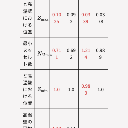
と高
温壁
Z
a
m
x
0.10
0.09
0.03
0.03
にお
25
2
39
78
ける
位置
最小
N
u
n
m
i
ヌッ
0.71
0.69
1.21
0.98
セル
1
2
4
9
ト数
と高
温壁
Z
n
m
i
0.98
にお
1.0
1.0
1.0
3
ける
位置
高温
壁の