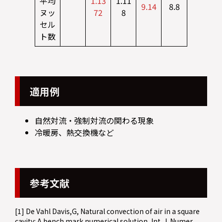
平均
1.13
1.11
9.14
8.8
ヌッ
72
8
セル
ト数
適用例
自然対流・強制対流の関わる現象
冷暖房、熱交換機など
参考文献
[1] De Vahl Davis,G, Natural convection of air in a square
cavity: A bench mark numerical solution, Int. J. Numer.