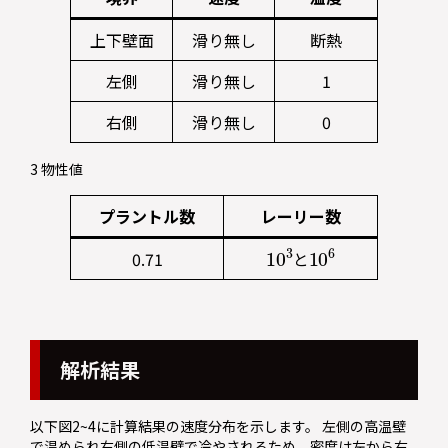
上下壁面
滑り無し
断熱
左側
滑り無し
1
右側
滑り無し
0
3 物性値
プラントル数
レーリー数
10
3
10
6
0.71
と
解析結果
以下図2~4に計算結果の速度分布を示します。 左側の高温壁
で温められ右側の低温壁で冷やされるため、密度は左から右