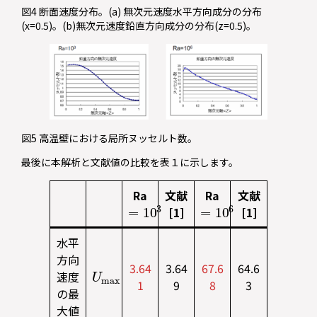
図4 断面速度分布。(a) 無次元速度水平方向成分の分布
(x=0.5)。(b)無次元速度鉛直方向成分の分布(z=0.5)。
図5 高温壁における局所ヌッセルト数。
最後に本解析と文献値の比較を表１に示します。
Ra
文献
Ra
文献
=
10
3
=
10
6
[1]
[1]
水平
方向
U
a
m
x
3.64
3.64
67.6
64.6
速度
1
9
8
3
の最
大値