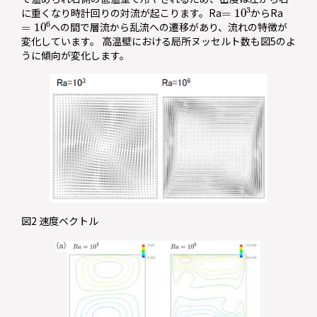
=
10
3
に重くなり時計回りの対流が起こります。Ra
からRa
=
10
6
への間で層流から乱流への遷移があり、流れの特徴が
変化しています。 高温壁における局所ヌッセルト数も図5のよ
うに傾向が変化します。
図2 速度ベクトル