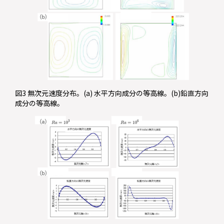
図3 無次元速度分布。(a) 水平方向成分の等高線。(b)鉛直方向
成分の等高線。