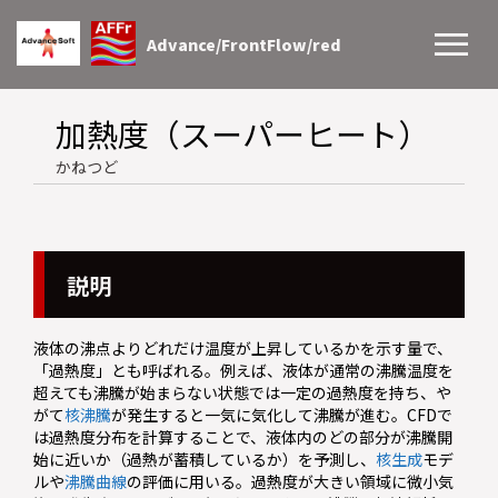
Advance/FrontFlow/red
加熱度（スーパーヒート）
かねつど
説明
液体の沸点よりどれだけ温度が上昇しているかを示す量で、
「過熱度」とも呼ばれる。例えば、液体が通常の沸騰温度を
超えても沸騰が始まらない状態では一定の過熱度を持ち、や
がて
核沸騰
が発生すると一気に気化して沸騰が進む。CFDで
は過熱度分布を計算することで、液体内のどの部分が沸騰開
始に近いか（過熱が蓄積しているか）を予測し、
核生成
モデ
ルや
沸騰曲線
の評価に用いる。過熱度が大きい領域に微小気