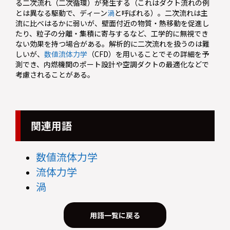
る二次流れ（二次循環）が発生する（これはダクト流れの例
とは異なる駆動で、ディーン
渦
と呼ばれる）。二次流れは主
流に比べはるかに弱いが、壁面付近の物質・熱移動を促進し
たり、粒子の分離・集積に寄与するなど、工学的に無視でき
ない効果を持つ場合がある。解析的に二次流れを扱うのは難
しいが、
数値流体力学
（CFD）を用いることでその詳細を予
測でき、内燃機関のポート設計や空調ダクトの最適化などで
考慮されることがある。
関連用語
数値流体力学
流体力学
渦
用語一覧に戻る