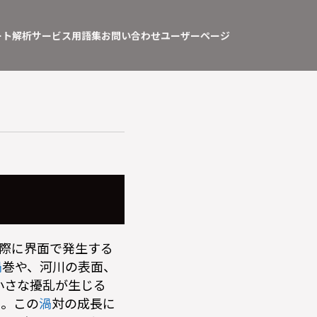
ート
解析サービス
用語集
お問い合わせ
ユーザーページ
際に界面で発生する
渦
巻や、河川の表面、
小さな擾乱が生じる
る。この
渦
対の成長に