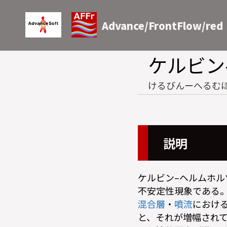
Advance/FrontFlow/red
ケルビン
けるびんーへるむ
説明
ケルビン–ヘルムホ
不安定性現象である
混合層
・
噴流
におけ
と、それが増幅され