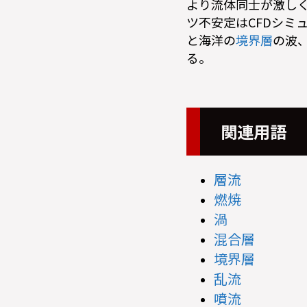
より流体同士が激し
ツ不安定はCFDシミ
と海洋の
境界層
の波
る。
関連用語
層流
燃焼
渦
混合層
境界層
乱流
噴流