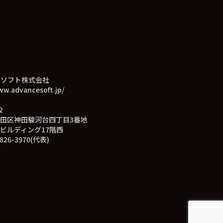
スソフト株式会社
ww.advancesoft.jp/
2
田区神田駿河台四丁目3番地
ビルディング17階西
826-3970(代表)