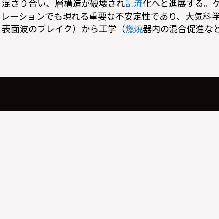
く混ざり合い、層構造が破壊され
乱流
化へと進展する。
ュレーションでも現れる重要な不安定性であり、大気科
、表面波のブレイク）から工学（
燃焼
器内の混合促進な