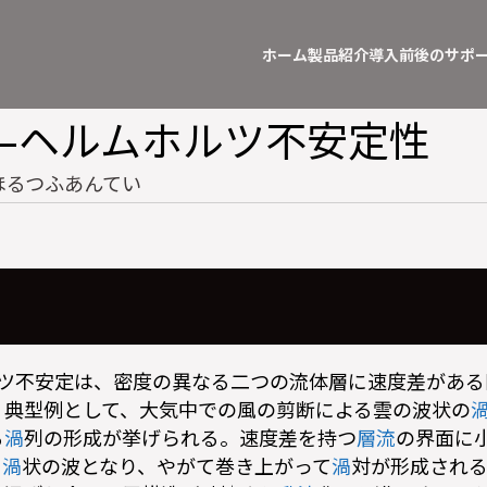
ホーム
製品紹介
導入前後のサポ
–ヘルムホルツ不安定性
ほるつふあんてい
ルツ不安定は、密度の異なる二つの流体層に速度差がある
。典型例として、大気中での風の剪断による雲の波状の
る
渦
列の形成が挙げられる。速度差を持つ
層流
の界面に
て
渦
状の波となり、やがて巻き上がって
渦
対が形成され