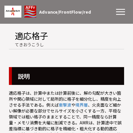
Advance/FrontFlow/red
適応格子
てきおうこうし
説明
適応格子は、計算中または計算前後に、解の勾配が大きい箇
所や関心領域に対して局所的に格子を細分化し、精度を向上
させる手法である。例えば
衝撃波
や
境界層
、火炎面など細か
い解像が必要な部分でセルサイズを小さくする一方、平穏な
領域では粗い格子のままとすることで、同一精度なら計算
量・メモリ消費を大幅に削減できる。AMRは、計算途中で誤
差指標に基づき動的に格子を精細化・粗大化する動的適応