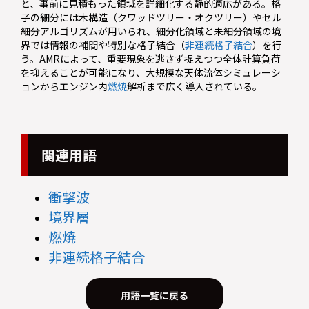
と、事前に見積もった領域を詳細化する静的適応がある。格
子の細分には木構造（クワッドツリー・オクツリー）やセル
細分アルゴリズムが用いられ、細分化領域と未細分領域の境
界では情報の補間や特別な格子結合（
非連続格子結合
）を行
う。AMRによって、重要現象を逃さず捉えつつ全体計算負荷
を抑えることが可能になり、大規模な天体流体シミュレーシ
ョンからエンジン内
燃焼
解析まで広く導入されている。
関連用語
衝撃波
境界層
燃焼
非連続格子結合
用語一覧に戻る