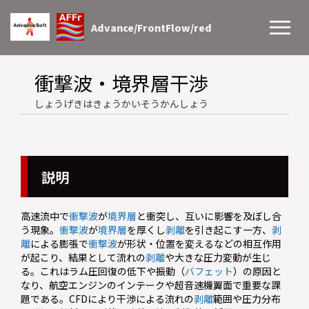
Advance/FrontFlow/red
衝撃波・境界層干渉
しょうげきはきょうかいそうかんしょう
説明
高速流中で
衝撃波
が
境界層
と衝突し、互いに影響を及ぼし合
う現象。
衝撃波
が
境界層
を厚くし
剥離
を引き起こす一方、
剥
離
による膨張で
衝撃波
が形状・位置を変えるなどの相互作用
が起こり、結果として流れの
剥離
や大きな圧力変動が生じ
る。これはラム圧回復の低下や振動（
バフェット
）の原因と
なり、航空エンジンのインテークや超音速機翼面で重要な課
題である。CFDにより干渉による流れの
剥離
範囲や圧力分布