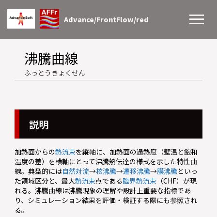
Advance/FrontFlow/red
沸騰曲線
ふっとうきょくせん
説明
加熱面からの
熱流束
を縦軸に、加熱面の過熱度（壁温と飽和
温度の差）を横軸にとって沸騰熱伝達の様式を示した特性曲
線。典型的には
自然対流
→
核沸騰
→
遷移沸騰
→
膜沸騰
といっ
た領域区分と、最大
熱流束
点である
臨界熱流束
（CHF）が現
れる。沸騰曲線は沸騰現象の理解や設計上重要な指標であ
り、シミュレーション結果を評価・検証する際にも参照され
る。