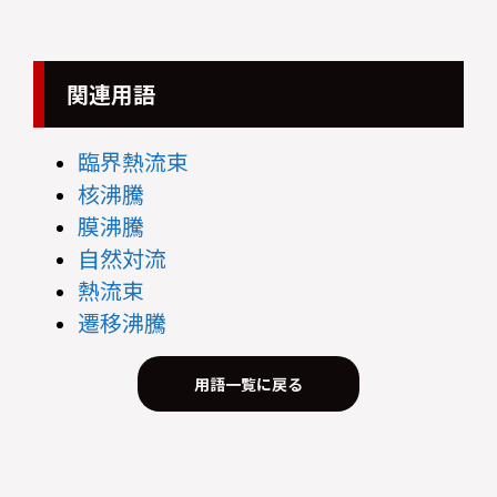
関連用語
臨界熱流束
核沸騰
膜沸騰
自然対流
熱流束
遷移沸騰
用語一覧に戻る