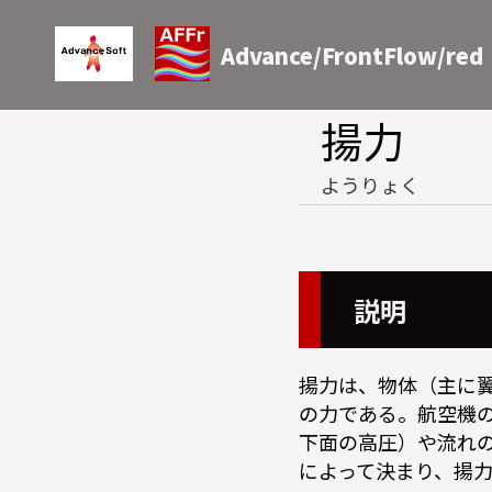
Advance/FrontFlow/red
揚力
ようりょく
説明
揚力は、物体（主に
の力である。航空機
下面の高圧）や流れ
によって決まり、揚