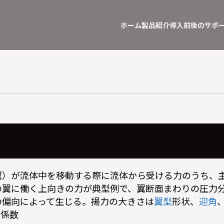
ホーム
製品紹介
導入前後のサポ
翼）が流体中を移動する際に流体から受ける力のうち、
の翼に働く上向きの力が典型例で、翼断面まわりの圧力
の偏向によって生じる。揚力の大きさは
翼型
形状、
迎角
力係数