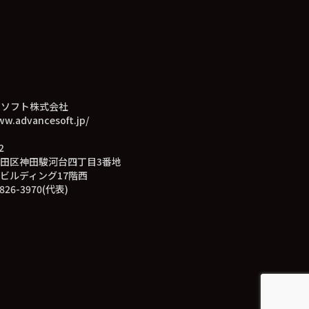
スソフト株式会社
ww.advancesoft.jp/
2
田区神田駿河台四丁目3番地
ビルディング17階西
826-3970(代表)