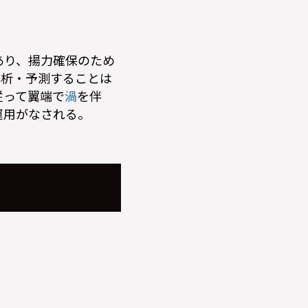
あり、揚力確保のため
解析・予測することは
従って翼端で
渦
を伴
運用がなされる。