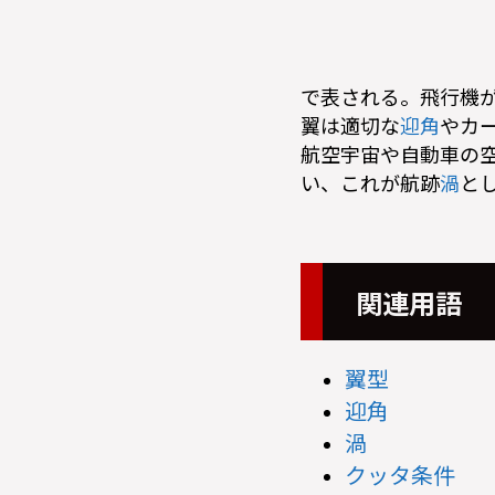
で表される。飛行機
翼は適切な
迎角
やカ
航空宇宙や自動車の
い、これが航跡
渦
と
関連用語
翼型
迎角
渦
クッタ条件