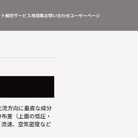
ート
解析サービス
用語集
お問い合わせ
ユーザーページ
主流方向に垂直な成分
分布差（上面の低圧・
、流速、空気密度など