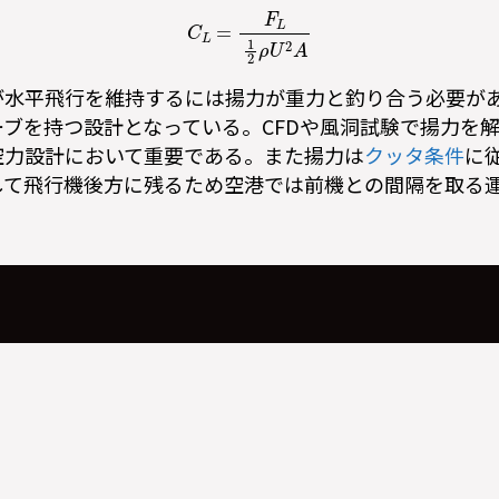
C
L
=
F
L
1
2
ρ
U
2
A
が水平飛行を維持するには揚力が重力と釣り合う必要が
ーブを持つ設計となっている。CFDや風洞試験で揚力を
空力設計において重要である。また揚力は
クッタ条件
に
して飛行機後方に残るため空港では前機との間隔を取る