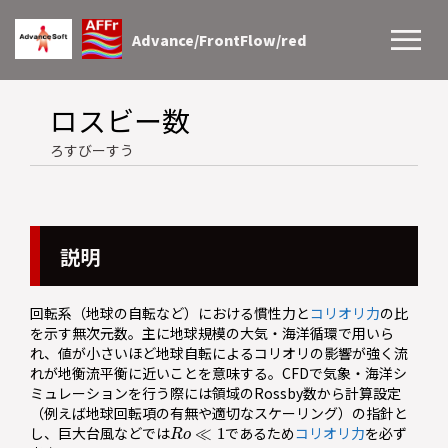
Advance/FrontFlow/red
ロスビー数
ろすびーすう
説明
回転系（地球の自転など）における慣性力と
コリオリ力
の比
を示す無次元数。主に地球規模の大気・海洋循環で用いら
れ、値が小さいほど地球自転によるコリオリの影響が強く流
れが地衡流平衡に近いことを意味する。CFDで気象・海洋シ
ミュレーションを行う際には領域のRossby数から計算設定
（例えば地球回転項の有無や適切なスケーリング）の指針と
R
o
≪
1
し、巨大台風などでは
であるため
コリオリ力
を必ず