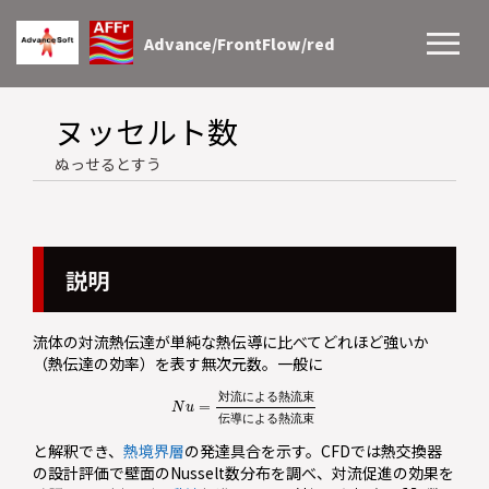
Advance/FrontFlow/red
ヌッセルト数
ぬっせるとすう
説明
流体の対流熱伝達が単純な熱伝導に比べてどれほど強いか
（熱伝達の効率）を表す無次元数。一般に
N
u
=
対流による熱流束
伝導による熱流束
対
流
に
よ
る
熱
流
束
伝
導
に
よ
る
熱
流
束
と解釈でき、
熱境界層
の発達具合を示す。CFDでは熱交換器
の設計評価で壁面のNusselt数分布を調べ、対流促進の効果を
N
u