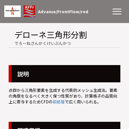
Advance/FrontFlow/red
デローネ三角形分割
でろーねさんかくけいぶんかつ
説明
点群から三角形要素を生成する代表的メッシュ生成法。要素
の角度をなるべく大きく保つ性質があり、計算格子の品質向
上に寄与するためCFDの
前処理
で広く用いられる。