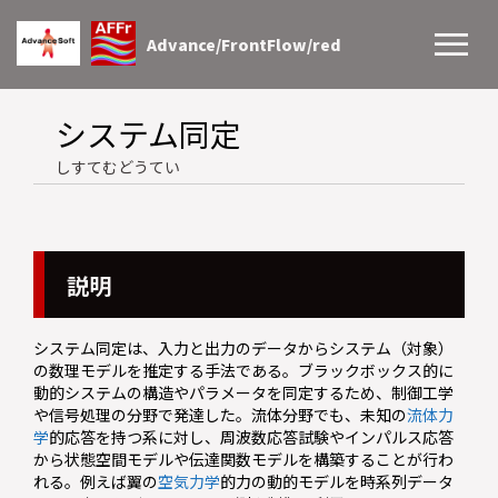
Advance/FrontFlow/red
システム同定
しすてむどうてい
説明
システム同定は、入力と出力のデータからシステム（対象）
の数理モデルを推定する手法である。ブラックボックス的に
動的システムの構造やパラメータを同定するため、制御工学
や信号処理の分野で発達した。流体分野でも、未知の
流体力
学
的応答を持つ系に対し、周波数応答試験やインパルス応答
から状態空間モデルや伝達関数モデルを構築することが行わ
れる。例えば翼の
空気力学
的力の動的モデルを時系列データ