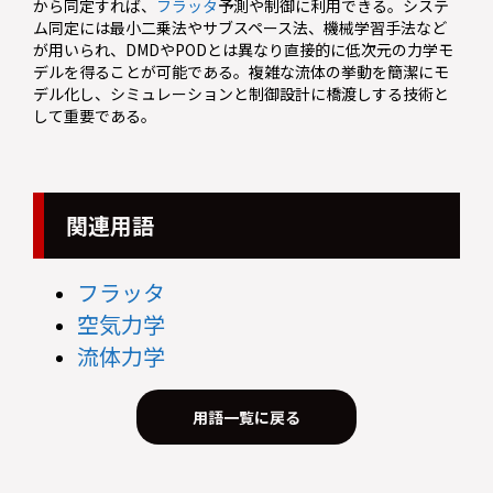
から同定すれば、
フラッタ
予測や制御に利用できる。システ
ム同定には最小二乗法やサブスペース法、機械学習手法など
が用いられ、DMDやPODとは異なり直接的に低次元の力学モ
デルを得ることが可能である。複雑な流体の挙動を簡潔にモ
デル化し、シミュレーションと制御設計に橋渡しする技術と
して重要である。
関連用語
フラッタ
空気力学
流体力学
用語一覧に戻る